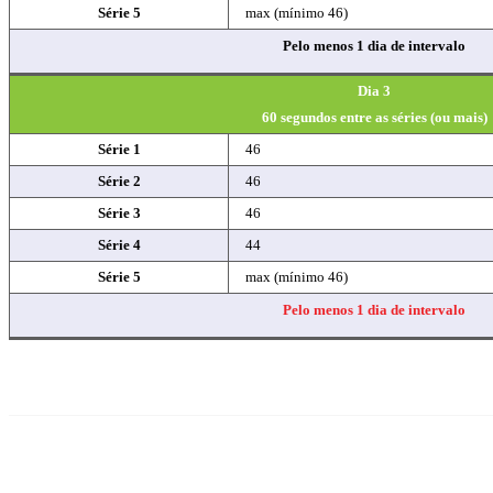
Série 5
max (mínimo 46)
Pelo menos 1 dia de intervalo
Dia 3
60 segundos entre as séries (ou mais)
Série 1
46
Série 2
46
Série 3
46
Série 4
44
Série 5
max (mínimo 46)
Pelo menos 1 dia de intervalo