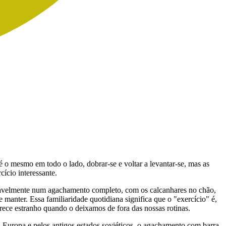
é o mesmo em todo o lado, dobrar-se e voltar a levantar-se, mas as
cício interessante.
rtavelmente num agachamento completo, com os calcanhares no chão,
 manter. Essa familiaridade quotidiana significa que o "exercício" é,
ece estranho quando o deixamos de fora das nossas rotinas.
 Europa e pelos antigos estados soviéticos, o agachamento com barra