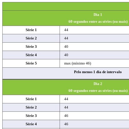
Dia 1
60 segundos entre as séries (ou mais)
Série 1
44
Série 2
44
Série 3
40
Série 4
40
Série 5
max (mínimo 46)
Pelo menos 1 dia de intervalo
Dia 2
60 segundos entre as séries (ou mais)
Série 1
44
Série 2
44
Série 3
46
Série 4
46