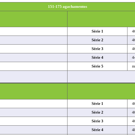
151-175 agachamentos
Série 1
4
Série 2
4
Série 3
4
Série 4
4
Série 5
m
Série 1
4
Série 2
4
Série 3
4
Série 4
4