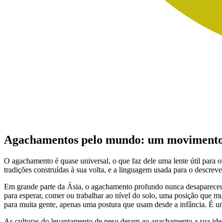
Agachamentos pelo mundo: um movimento
O agachamento é quase universal, o que faz dele uma lente útil para o
tradições construídas à sua volta, e a linguagem usada para o descrever
Em grande parte da Ásia, o agachamento profundo nunca desapareceu
para esperar, comer ou trabalhar ao nível do solo, uma posição que mu
para muita gente, apenas uma postura que usam desde a infância. É 
As culturas do levantamento de peso deram ao agachamento a sua iden