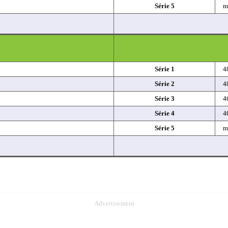
Série 5
m
Série 1
4
Série 2
4
Série 3
4
Série 4
4
Série 5
m
Advertisement