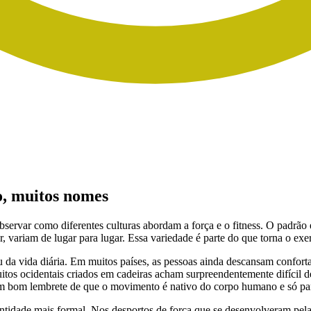
, muitos nomes
bservar como diferentes culturas abordam a força e o fitness. O padrão 
, variam de lugar para lugar. Essa variedade é parte do que torna o exer
 da vida diária. Em muitos países, as pessoas ainda descansam confo
itos ocidentais criados em cadeiras acham surpreendentemente difícil de
um bom lembrete de que o movimento é nativo do corpo humano e só par
tidade mais formal. Nos desportos de força que se desenvolveram pela