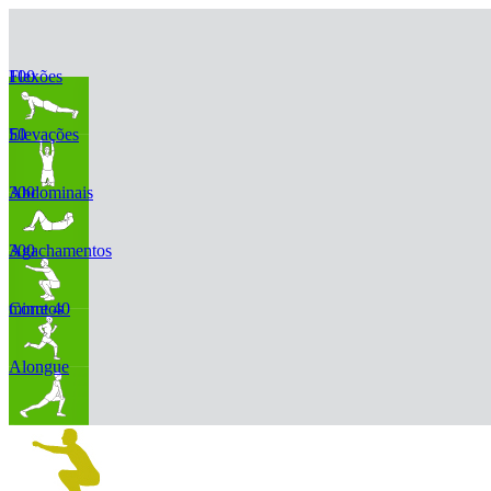
100 Flexões
50 Elevações
300 Abdominais
300 Agachamentos
Corre 40 minutos
Alongue