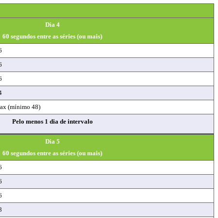
Dia 4
60 segundos entre as séries (ou mais)
6
6
6
4
ax (mínimo 48)
Pelo menos 1 dia de intervalo
Dia 5
60 segundos entre as séries (ou mais)
6
6
6
8