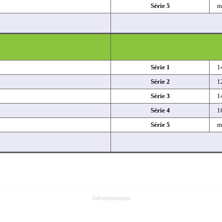
Série 5
m
Série 1
1
Série 2
1
Série 3
1
Série 4
1
Série 5
m
Advertisement