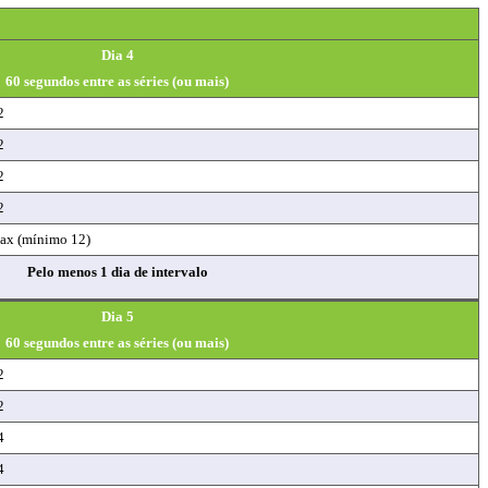
Dia 4
60 segundos entre as séries (ou mais)
2
2
2
2
ax (mínimo 12)
Pelo menos 1 dia de intervalo
Dia 5
60 segundos entre as séries (ou mais)
2
2
4
4