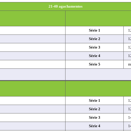
21-40 agachamentos
Série 1
1
Série 2
1
Série 3
1
Série 4
1
Série 5
m
Série 1
1
Série 2
1
Série 3
1
Série 4
1