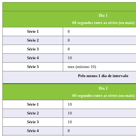
Dia 1
60 segundos entre as séries (ou mais)
Série 1
8
Série 2
8
Série 3
8
Série 4
10
Série 5
max (mínimo 10)
Pelo menos 1 dia de intervalo
Dia 2
60 segundos entre as séries (ou mais)
Série 1
10
Série 2
10
Série 3
10
Série 4
8