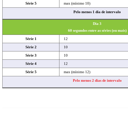
Série 5
max (mínimo 10)
Pelo menos 1 dia de intervalo
Dia 3
60 segundos entre as séries (ou mais)
Série 1
12
Série 2
10
Série 3
10
Série 4
12
Série 5
max (mínimo 12)
Pelo menos 2 dias de intervalo