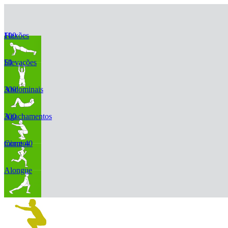
100 Flexões
50 Elevações
300 Abdominais
300 Agachamentos
Corre 40 minutos
Alongue